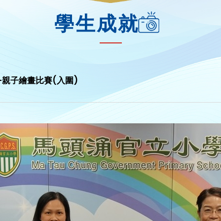
學生成就
賽-親子繪畫比賽(入圍)