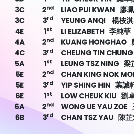
nd
3C
2
LIAO PUI KWAN 廖
rd
3C
3
YEUNG ANQI 楊桉淇
st
4E
1
LI ELIZABETH 李純菲
nd
4A
2
KUANG HONGHAO
rd
4C
3
CHEUNG TIN CHUN
st
5A
1
LEUNG TSZ NING 
nd
5E
2
CHAN KING NOK M
rd
5E
3
YIP SHING HIN 葉誠
st
6E
1
LOW CHEUK KIU 劉
nd
6A
2
WONG UE YAU ZO
rd
6B
3
CHAN TSZ YAU 陳