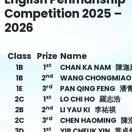
Competition 2025 –
2026
Class
Prize
Name
st
1B
1
CHAN KA NAM 陳迦
nd
1B
2
WANG CHONGMIA
rd
1E
3
PAN QING FENG 潘
st
2C
1
LO CHI HO 羅志浩
nd
2B
2
LI YAU KI 李祐祺
rd
2C
3
CHEN HAOMING 陳
st
3D
1
YIP CHEUK YIN 葉卓