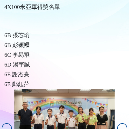
4X100米亞軍得獎名單
6B 張芯瑜
6B 彭穎幗
6C 李易飛
6D 湯宇誠
6E 謝杰熹
6E 鄭鈺萍