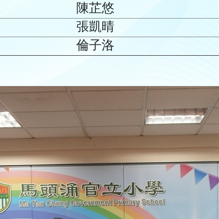
陳芷悠
張凱晴
倫子洛