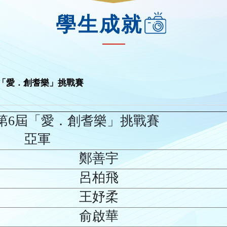
學生成就
6屆「愛．創耆樂」挑戰賽
第6屆「愛．創耆樂」挑戰賽
亞軍
鄭善宇
呂柏飛
王妤柔
俞啟華