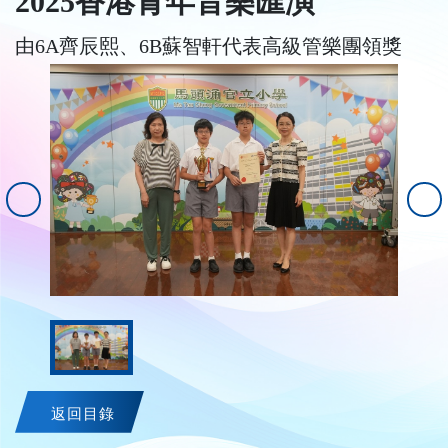
2025香港青年音樂匯演
由6A齊辰熙、6B蘇智軒代表高級管樂團領獎
返回目錄