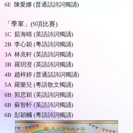
6E 陳愛娜 (普通話詩詞獨誦)
「季軍」(9項比賽)
1C 茹海晴 (英語詩詞獨誦)
2B 李心穎 (粵語詩詞獨誦)
3A 林兆軒 (英語詩詞獨誦)
3B 羅玥澄 (英語詩詞獨誦)
4B 趙梓婷 (普通話詩詞獨誦)
5A 羅樂兒 (粵語散文獨誦)
6B 郭思穎 (英語詩詞獨誦)
6B 蘇智軒 (英語詩詞獨誦)
6B 彭穎幗 (粵語詩詞獨誦)