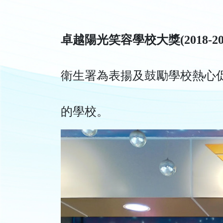
卓越陽光笑容學校大獎(2018-201
衛生署為表揚及鼓勵學校熱心
的學校。