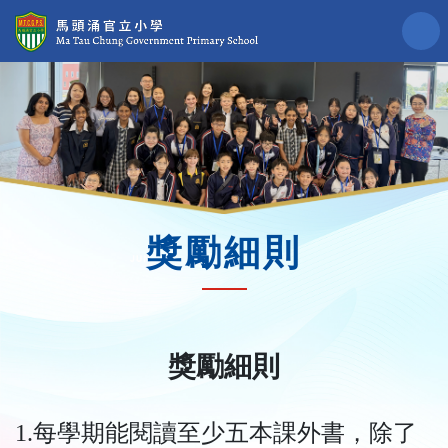
獎勵細則
獎勵細則
1.每學期能閱讀至少五本課外書，除了