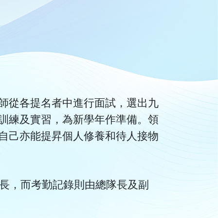
師從各提名者中進行面試，選出九
訓練及實習，為新學年作準備。領
自己亦能提昇個人修養和待人接物
隊長，而考勤記錄則由總隊長及副