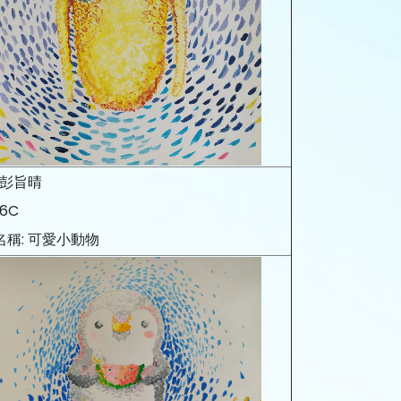
 彭旨晴
 6C
名稱: 可愛小動物