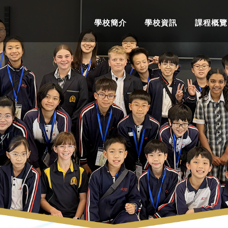
學校簡介
學校資訊
課程概覽