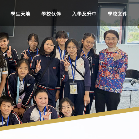
學生天地
學校伙伴
入學及升中
學校文件