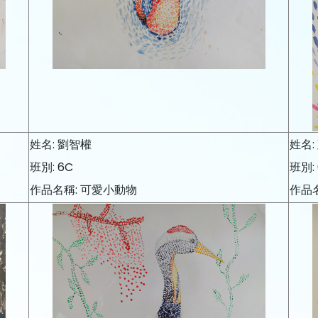
姓名: 劉智權
姓名:
班別: 6C
班別:
作品名稱: 可愛小動物
作品