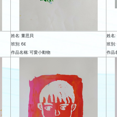
姓名: 董思貝
姓名:
班別: 6E
班別: 
作品名稱: 可愛小動物
作品