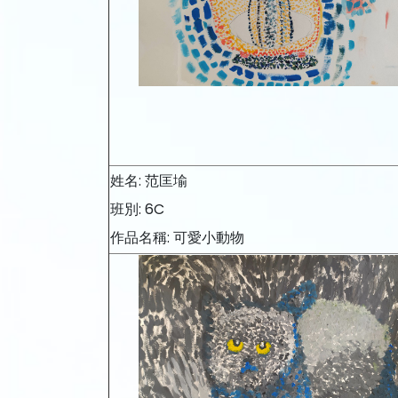
姓名: 范匡堬
班別: 6C
作品名稱: 可愛小動物