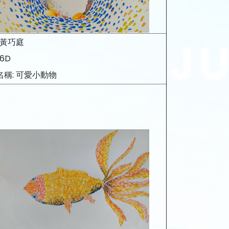
 黃巧庭
 6D
名稱: 可愛小動物