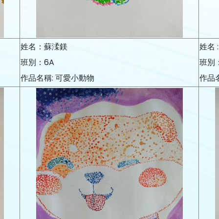
姓名：蘇渘鎂
姓名 
班別：6A
班別
作品名稱: 可愛小動物
作品