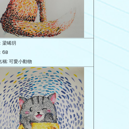
：梁晞玥
：6B
名稱: 可愛小動物