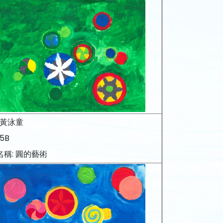
 黃泳童
5B
名稱: 圓的藝術