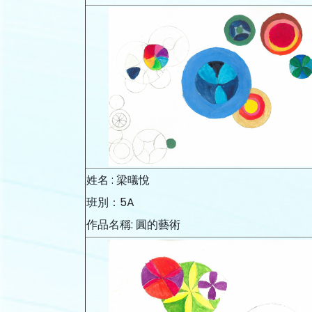
姓名 : 梁㬢悅
班別：5A
作品名稱: 圓的藝術