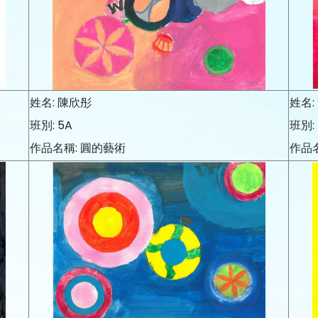
姓名: 陳欣彤
姓名:
班別: 5A
班別: 
作品名稱: 圓的藝術
作品