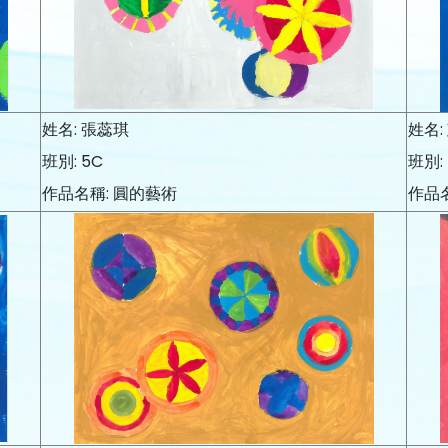
姓名: 張蕊琪
姓名:
班別: 5C
班別:
作品名稱: 圓的藝術
作品