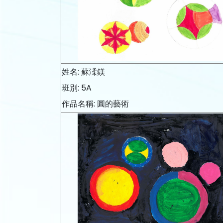
姓名: 蘇渘鎂
班別: 5A
作品名稱: 圓的藝術