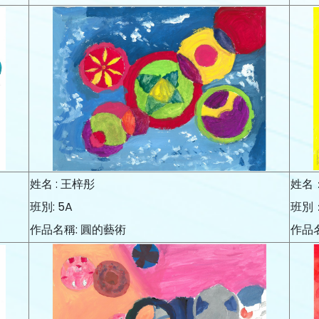
姓名 : 王梓彤
姓名
班別: 5A
班別
作品名稱: 圓的藝術
作品