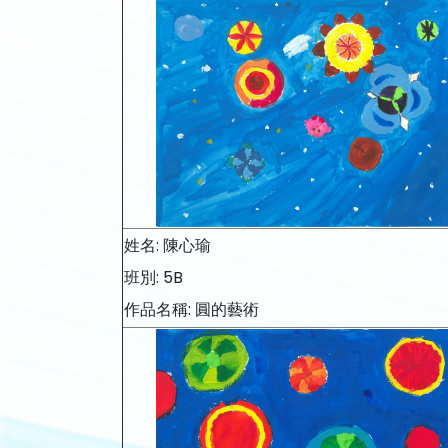
姓名: 陳心瑜
班別: 5B
作品名稱: 圓的藝術