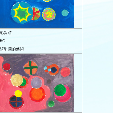
 彭旨晴
 5C
名稱: 圓的藝術