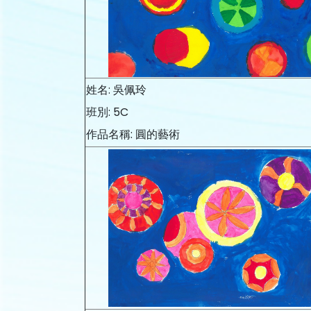
姓名: 吳佩玲
班別: 5C
作品名稱: 圓的藝術