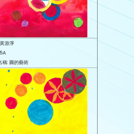
 黃游淨
5A
名稱: 圓的藝術