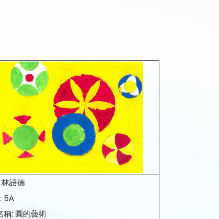
: 林語德
：5A
名稱: 圓的藝術