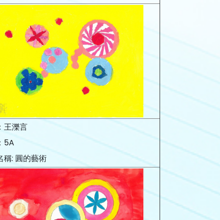
：王濼言
：5A
名稱: 圓的藝術