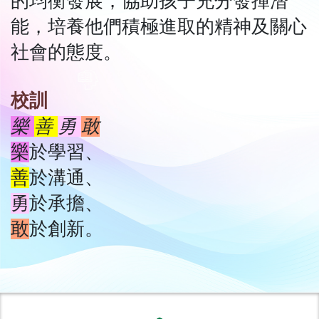
的均衡發展；協助孩子充分發揮潛
能，培養他們積極進取的精神及關心
社會的態度。
校訓
樂
善
勇
敢
樂
於學習、
善
於溝通、
勇
於承擔、
敢
於創新。