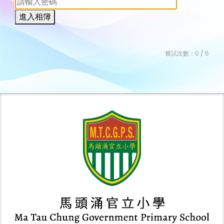
進入相簿
嘗試次數：
0
/ 5