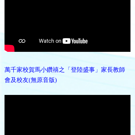
萬千家校賀馬小鑽禧之「登陸盛事」家長教師
會及校友(無原音版)