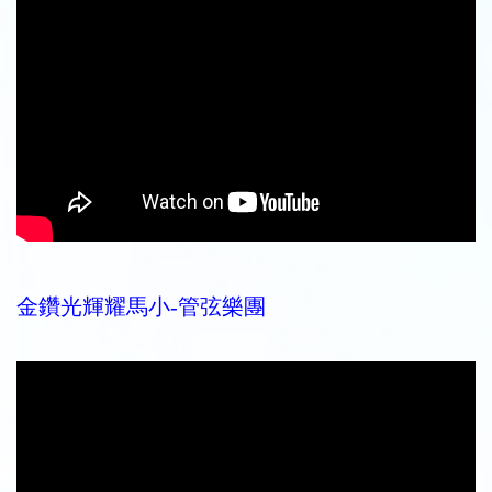
金鑽光輝耀馬小-管弦樂團