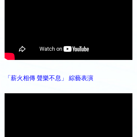
「薪火相傳 聲樂不息」 綜藝表演