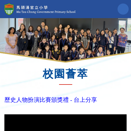
校園薈萃
歷史人物扮演比賽頒獎禮 - 台上分享