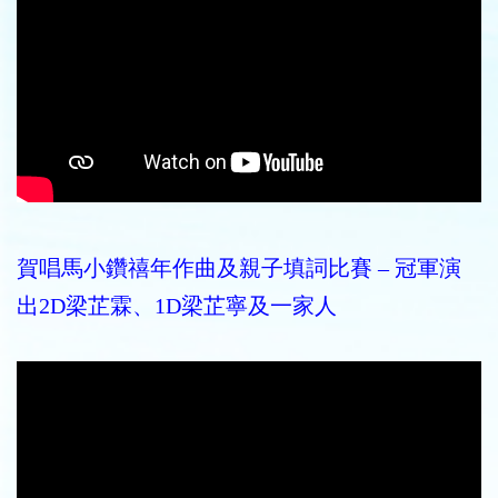
賀唱馬小鑽禧年作曲及親子填詞比賽 – 冠軍演
出2D梁芷霖、1D梁芷寧及一家人