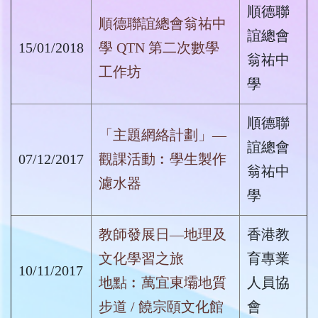
順德聯
順德聯誼總會翁祐中
誼總會
15/01/2018
學 QTN 第二次數學
翁祐中
工作坊
學
順德聯
「主題網絡計劃」—
誼總會
07/12/2017
觀課活動︰學生製作
翁祐中
濾水器
學
教師發展日—地理及
香港教
文化學習之旅
育專業
10/11/2017
地點︰萬宜東壩地質
人員協
步道 / 饒宗頤文化館
會