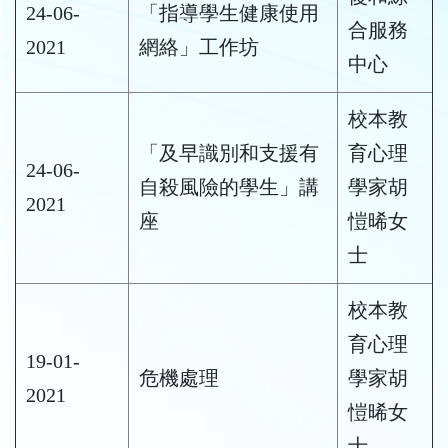
24-06-
「指導學生健康使用
合服務
2021
網絡」工作坊
中心
校本教
「及早識別和支援有
育心理
24-06-
自殺風險的學生」講
學家胡
2021
座
愷晞女
士
校本教
育心理
19-01-
危機處理
學家胡
2021
愷晞女
士