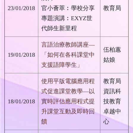
23/01/2018
官小薈萃︰學校分享
教育局
專題演講︰EXYZ世
代師生新里程
言語治療教師講座—
伍柏蕙
19/01/2018
「如何在各科課堂中
姑娘
支援語障學生」
使用平版電腦應用程
教育局
式促進課堂教學—以
資訊科
18/01/2018
實時評估應用程式提
技教育
升課堂互動及即時回
卓越中
饋
心