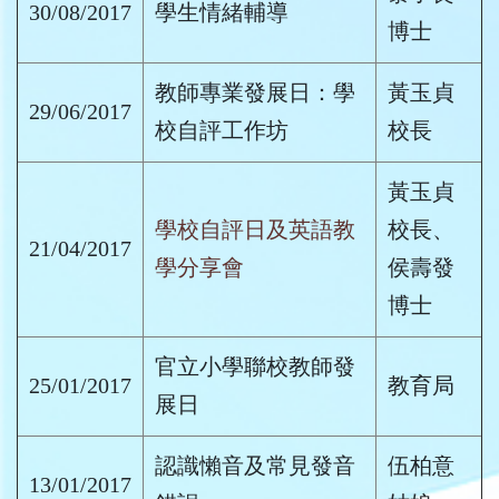
30/08/2017
學生情緒輔導
博士
教師專業發展日：學
黃玉貞
29/06/2017
校自評工作坊
校長
黃玉貞
學校自評日及英語教
校長、
21/04/2017
學分享會
侯壽發
博士
官立小學聯校教師發
25/01/2017
教育局
展日
認識懶音及常見發音
伍柏意
13/01/2017