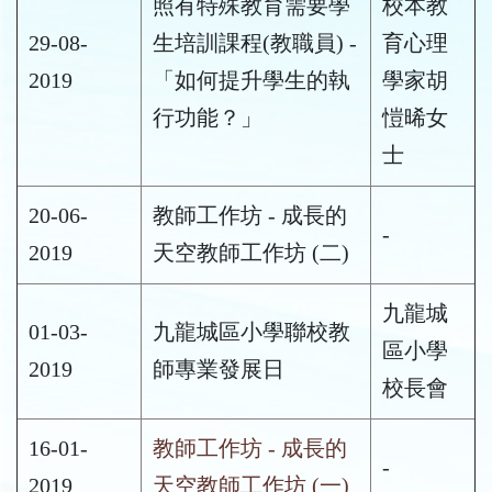
照有特殊教育需要學
校本教
29-08-
生培訓課程(教職員) -
育心理
2019
「如何提升學生的執
學家胡
行功能？」
愷晞女
士
20-06-
教師工作坊 - 成長的
-
2019
天空教師工作坊 (二)
九龍城
01-03-
九龍城區小學聯校教
區小學
2019
師專業發展日
校長會
16-01-
教師工作坊 - 成長的
-
2019
天空教師工作坊 (一)