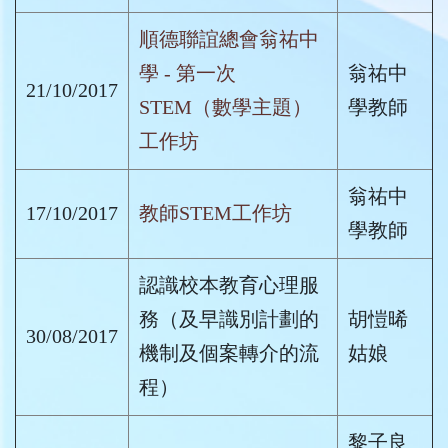
順德聯誼總會翁祐中
學 - 第一次
翁祐中
21/10/2017
STEM（數學主題）
學教師
工作坊
翁祐中
17/10/2017
教師STEM工作坊
學教師
認識校本教育心理服
務（及早識別計劃的
胡愷晞
30/08/2017
機制及個案轉介的流
姑娘
程）
黎子良