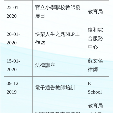
22-01-
官立小學聯校教師發
教育局
2020
展日
復和綜
20-01-
快樂人生之匙NLP工
合服務
2020
作坊
中心
15-01-
蘇文傑
法律講座
2020
律師
09-12-
E-
電子通告教師培訓
2019
School
教育局