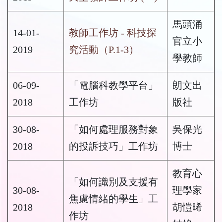
馬頭涌
14-01-
教師工作坊 - 科技探
官立小
2019
究活動（P.1-3）
學教師
06-09-
「電腦科教學平台」
朗文出
2018
工作坊
版社
30-08-
「如何處理服務對象
吳保光
2018
的投訴技巧」工作坊
博士
教育心
「如何識別及支援有
30-08-
理學家
焦慮情緒的學生」工
2018
胡愷晞
作坊