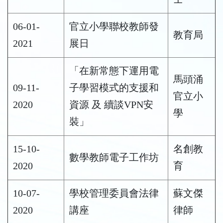
06-01-
官立小學聯校教師發
教育局
2021
展日
「在新常態下運用電
馬頭涌
09-11-
子學習模式的支援和
官立小
2020
資源 及 續談VPN安
學
裝」
15-10-
名創教
數學教師電子工作坊
2020
育
10-07-
學校管理委員會法律
蘇文傑
2020
講座
律師