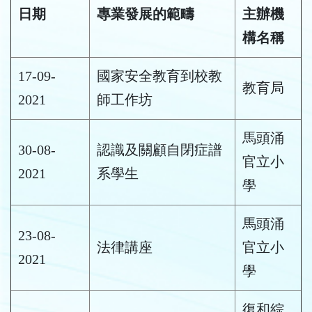
日期
專業發展的範疇
主辦機
構名稱
17-09-
國家安全教育到校教
教育局
2021
師工作坊
馬頭涌
30-08-
認識及關顧自閉症譜
官立小
2021
系學生
學
馬頭涌
23-08-
法律講座
官立小
2021
學
復和綜