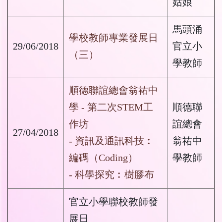
姑娘
馬頭涌
學校教師專業發展日
29/06/2018
官立小
（三）
學教師
順德聯誼總會翁祐中
學 - 第二次STEM工
順德聯
作坊
誼總會
27/04/2018
- 資訊及通訊科技︰
翁祐中
編碼（Coding）
學教師
- 科學探究︰樹膠布
官立小學聯校教師發
展日