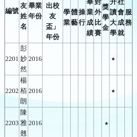
畢
對
升
社
友
畢業
出校
獎
編號
學
體
操
業
外
讀
會
服
姓
年份
友
學
業
藝
行
成
比
大
成
務
名
盃」
金
績
賽
學
就
年份
彭
2201
妙
2016
★
然
楊
2202
栢
2016
★
朗
陳
2203
雅
2016
★
翹