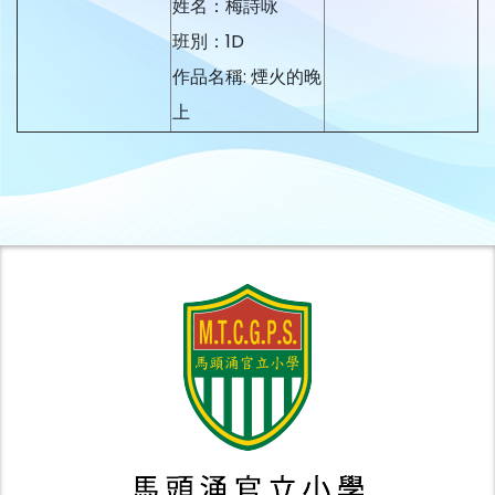
姓名：梅詩咏
班別：1D
作品名稱: 煙火的晚
上