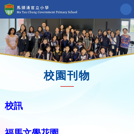
校園刊物
校訊
福馬文學花園