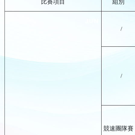
比賽項目
組別
/
/
競速團隊賽