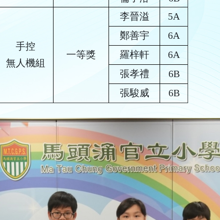
李晉溢
5A
鄭善宇
6A
手控
一等獎
羅梓軒
6A
無人機組
張孝禮
6B
張駿威
6B