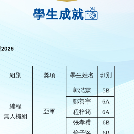
學生成就
2026
組別
獎項
學生姓名
班別
郭澔霖
5B
鄭善宇
6A
編程
亞軍
程梓筠
6A
無人機組
張孝禮
6B
倫子洛
6B