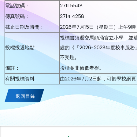
電話號碼：
2711 5548
傳真號碼：
2714 4258
截止日期及時間：
2026年7月15日（星期三）上午9時
投標書須遞交馬頭涌官立小學，並
投標投遞地點：
處的《「2026-2028年度校車
不受理。
備註：
投標並非價低者得。
有關投標資料：
由2026年7月2日起，可於學校網頁
返回目錄